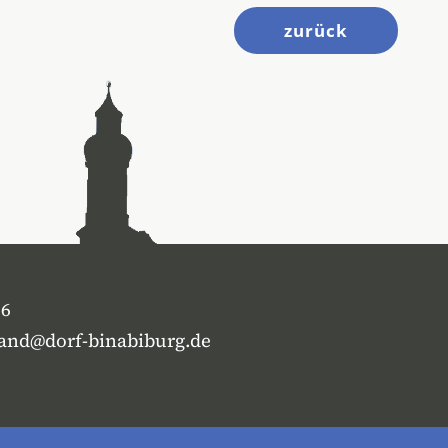
zurück
16
tand@dorf-binabiburg.de