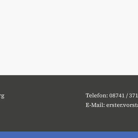
rg
Telefon:
08741 / 37
E-Mail:
erster.vors